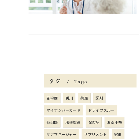
タグ
Tags
花粉症
香川
薬局
調剤
マイナンバーカード
ドライブスルー
薬剤師
服薬指導
保険証
お薬手帳
ケアマネージャー
サプリメント
家事