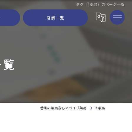
タグ『#薬局』のページ一覧
せ
店舗一覧
一覧
香川の薬局ならアライブ薬局
#薬局